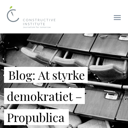
Blog: At styrke
demokratiet –
Propublica