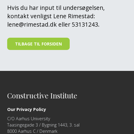
Hvis du har input til undersøgelsen,
kontakt venligst Lene Rimestad:
lene@rimestad.dk eller 53131243.
TILBAGE TIL FORSIDEN
Constructive Institute
Our Privacy Policy
C/O Aarhus University
Taasingegade 3 / Bygning 1443, 3. sal
8000 Aarhus C / Denmark