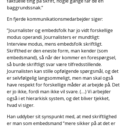
faktuelle ting på skrift, nogle gange får de en
baggrundssnak.”
En fjerde kommunikationsmedarbejder siger:
”Journalister og embedsfolk har jo vidt forskellige
modus operandi. Journalisters er mundtligt:
Interview modus, mens embedsfolk skriftligt.
Skrifthed er den eneste form, man kender (som
embedsmand), så når der kommer en forespørgsel,
så burde skriftligt svar være tilfredsstillende.
Journalisten kan stille opfølgende spørgsmål, og det
er selvfølgelig langsommeligt, men man skal også
have respekt for forskellige måder at arbejde på. Det
er jo ikke, fordi man ikke vil svare. (….) Vi arbejder
også i et hierarkisk system, og det bliver tjekket,
hvad vi siger.
Han uddyber sit synspunkt med, at med skriftlighed
er man som embedsmand ”mere sikker på at det er