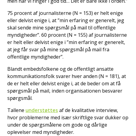
men når vi ringer i god tid… Det er bare ikke i orden.”
75 procent af journalisterne (N = 153) er helt enige
eller delvist enige i, at ”min erfaring er generelt, jeg
skal sende mine spørgsmål på mail til offentlige
myndigheder”. 60 procent (N = 155) af journalisterne
er helt eller delvist enige i ”min erfaring er generelt,
at jeg får svar på mine spørgsmål på mail fra
offentlige myndigheder”.
Blandt embedsfolkene og de offentligt ansatte
kommunikationsfolk svarer hver anden (N = 181), at
de er helt eller delvist enige i, at de beder om at få
spørgsmål på mail, inden organisationen besvarer
spørgsmål.
Tallene
understøttes
af de kvalitative interview,
hvor problemerne med især skriftlige svar dukker op
under de spørgsmålene om gode og dårlige
oplevelser med myndigheder.